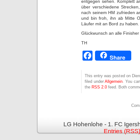
entgegen sehen. Komplett am
über verschiedene Strecken
nach seinem HM zufrieden an
und bin froh, ihn ab Mitte 
Läufer mit an Bord zu haben.
Glückwunsch an alle Finisher
TH
Facebook
Share
This entry was posted on Dien
filed under
Allgemein
. You can
the
RSS 2.0
feed. Both commen
Comm
LG Hohenlohe - 1. FC Igers
Entries (RSS