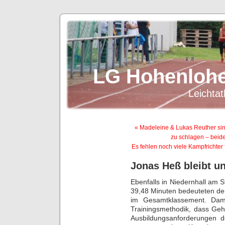
LG Hohenlohe
Leichtat
« Madeleine & Lukas Reuther sin
zu schlagen – beid
Es fehlen noch viele Kampfricht
Jonas Heß bleibt u
Ebenfalls in Niedernhall am 
39,48 Minuten bedeuteten den
im Gesamtklassement. Damit
Trainingsmethodik, dass Geh
Ausbildungsanforderungen d