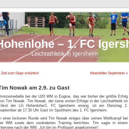
Hohenlohe – 1. FC Igers
Leichtathletik in Igersheim
 Zeit zum Säge schärfen!
Newsletter September »
Tim Nowak am 2.9. zu Gast
Bronzemedaille bei der U20 WM in Eugine, das war bisher der größte Erfolg
on Tim Nowak. Tim Nowak, der seine ersten Erfolge in der Leichtathletik im
Trikot der LG Hohenlohe/1. FC Igersheim errang, ist am Dienstag 2.
September ab 17.30 Uhr Gast im Sportheim des 1. FC Igersheim.
In einer lockeren Runde wird Tim Nowak einiges über seinen Wettkampf bei
der WM sowie dem veränderten Training berichten. Tim sagte in einem
Interview nach der WM: „Ich bin im Profisport angekommen“.