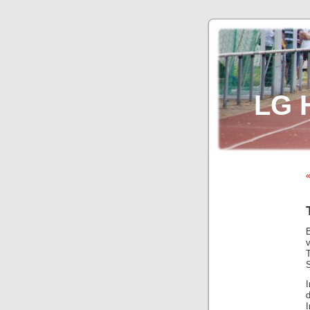
LG 
«
v