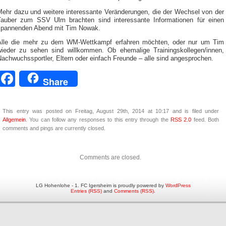
Mehr dazu und weitere interessante Veränderungen, die der Wechsel von der
Tauber zum SSV Ulm brachten sind interessante Informationen für einen
spannenden Abend mit Tim Nowak.
Alle die mehr zu dem WM-Wettkampf erfahren möchten, oder nur um Tim
wieder zu sehen sind willkommen. Ob ehemalige Trainingskollegen/innen,
achwuchssportler, Eltern oder einfach Freunde – alle sind angesprochen.
Facebook
Share
This entry was posted on Freitag, August 29th, 2014 at 10:17 and is filed under
Allgemein
. You can follow any responses to this entry through the
RSS 2.0
feed. Both
comments and pings are currently closed.
Comments are closed.
LG Hohenlohe - 1. FC Igersheim is proudly powered by
WordPress
Entries (RSS)
and
Comments (RSS)
.