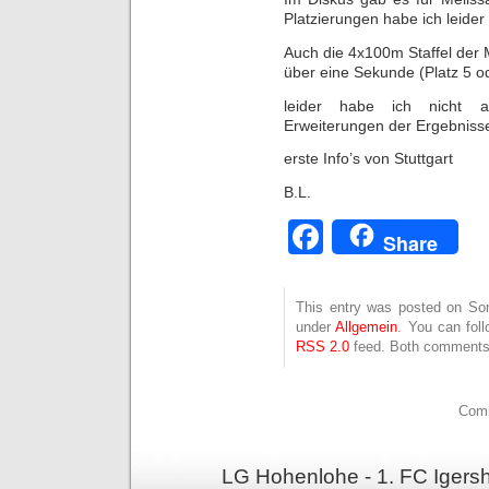
Platzierungen habe ich leider 
Auch die 4x100m Staffel der 
über eine Sekunde (Platz 5 o
leider habe ich nicht a
Erweiterungen der Ergebniss
erste Info’s von Stuttgart
B.L.
Facebook
Share
This entry was posted on Sonn
under
Allgemein
. You can fol
RSS 2.0
feed. Both comments 
Comm
LG Hohenlohe - 1. FC Igers