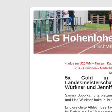
LG Hohenlohe
Leichtat
« Infos zur U20 WM – Tim zum Kap
PBs – Urkunden – Medaillie
M
5x Gold in 
Landesmeisterscha
Würkner und Jennife
Samira Bopp kämpfte bis zum
und Lisa Würkner holte in ihr
Erfolgreichste Athletin des 
im Diskus mit 6m Vorsprung d