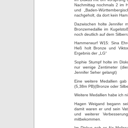
Nachmittag nochmals 2 im H
und „Baden-Württembergisc
nachgeholt, da dort kein Ham
Dazwischen holte Jennifer m
Bronzemedallie im Kugelstoß
noch deutlich auf dem Silber
Hammerwurf W15: Sina Ehre
Heß holt Bronze und Viktor
Ergebnis der „LG“
Sophie Stumpf holte im Disk
nur wenige Zentimeter (die
Jennifer Seher gelangt)
Eine weitere Medallien ga
(5,38m PB)(Bronze oder Silb
Weitere Medallien habe ich 
Hagen Weigand begann sein
damit waren er und sein Va
und weiterer Verbesserung
mitbekommen.
Im Diskus gab es für Melis