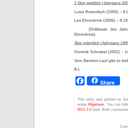
1,5km weiblich (Jahrgang 20
Luisa Rosenitsch (2005) – 8,
Lea Ehrenbrink (2006) – 8,18
(Drittbeste des J
Ehrenbrink)
3km männlich (Jahrgang 1999
Dominik Schnabel (2002) – 14
Vom Bambini-Lauf gibt es leid
B.L.
Facebook
Share
This entry was posted on Son
under
Allgemein
. You can fol
RSS 2.0
feed. Both comments 
Comm