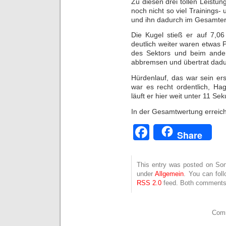
Zu diesen drei tollen Leistu
noch nicht so viel Training
und ihn dadurch im Gesamterg
Die Kugel stieß er auf 7,06
deutlich weiter waren etwas 
des Sektors und beim ande
abbremsen und übertrat dadu
Hürdenlauf, das war sein er
war es recht ordentlich, Ha
läuft er hier weit unter 11 Se
In der Gesamtwertung erreich
Facebook
Share
This entry was posted on Son
under
Allgemein
. You can fol
RSS 2.0
feed. Both comments 
Comm