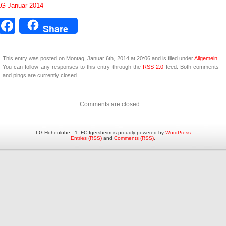
LG Januar 2014
Facebook
Share
This entry was posted on Montag, Januar 6th, 2014 at 20:06 and is filed under
Allgemein
.
You can follow any responses to this entry through the
RSS 2.0
feed. Both comments
and pings are currently closed.
Comments are closed.
LG Hohenlohe - 1. FC Igersheim is proudly powered by
WordPress
Entries (RSS)
and
Comments (RSS)
.