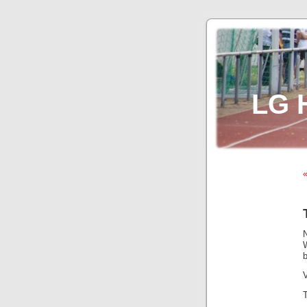
LG 
«