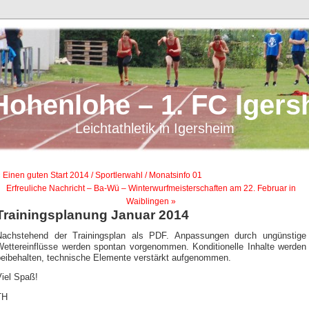
Hohenlohe – 1. FC Igers
Leichtathletik in Igersheim
 Einen guten Start 2014 / Sportlerwahl / Monatsinfo 01
Erfreuliche Nachricht – Ba-Wü – Winterwurfmeisterschaften am 22. Februar in
Waiblingen »
Trainingsplanung Januar 2014
Nachstehend der Trainingsplan als PDF. Anpassungen durch ungünstige
Wettereinflüsse werden spontan vorgenommen. Konditionelle Inhalte werden
beibehalten, technische Elemente verstärkt aufgenommen.
Viel Spaß!
TH