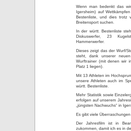
Wenn man bedenkt das wir 
Igersheim) auf Wettkämpfen
Bestenliste, und dies trotz
Breitensport suchen.
In der württ. Bestenliste s
Diskuswerfer, 23 Kugel
Hammerwerfer.
Dieses zeigt das der Wurf/St
steht, dank unserer neuen
Wurftrainer (mit denen wir i
Platz 1 liegen).
Mit 13 Athleten im Hochspru
unsere Athleten auch im Spr
württ. Bestenliste.
Mehr Statistik sowie Einzeler
erfolgen auf unserem Jahresü
„jüngsten Nachwuchs“ in Iger
Es gibt viele Überraschunge
Der Jahresfilm ist in Bear
zukommen, damit ich es in de