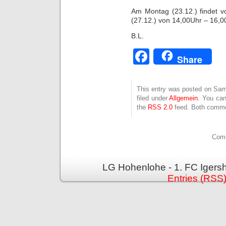
Am Montag (23.12.) findet 
(27.12.) von 14,00Uhr – 16,00
B.L.
Facebook
Share
This entry was posted on Sam
filed under
Allgemein
. You can
the
RSS 2.0
feed. Both commen
Comm
LG Hohenlohe - 1. FC Igers
Entries (RSS