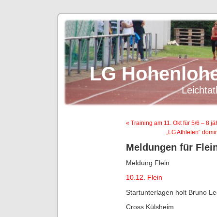
LG Hohenlohe
Leichtat
« Training am 11. Okt für 5/6 – 8 jä
„LG Athleten“ domin
Meldungen für Flei
Meldung Flein
10.12. Flein
Startunterlagen holt Bruno L
Cross Külsheim