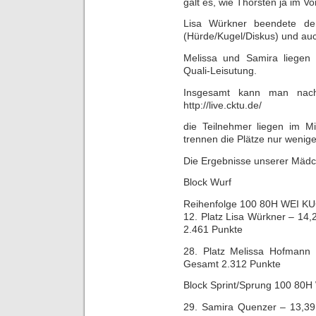
galt es, wie Thorsten ja im V
Lisa Würkner beendete de
(Hürde/Kugel/Diskus) und au
Melissa und Samira liegen
Quali-Leisutung.
Insgesamt kann man nach 
http://live.cktu.de/
die Teilnehmer liegen im Mit
trennen die Plätze nur wenig
Die Ergebnisse unserer Mäd
Block Wurf
Reihenfolge 100 80H WEI K
12. Platz Lisa Würkner – 14
2.461 Punkte
28. Platz Melissa Hofmann
Gesamt 2.312 Punkte
Block Sprint/Sprung 100 80H
29. Samira Quenzer – 13,39