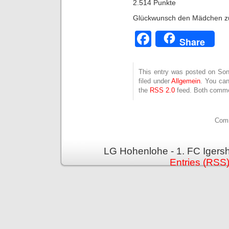
2.514 Punkte
Glückwunsch den Mädchen zu
Facebook
Share
This entry was posted on Son
filed under
Allgemein
. You can
the
RSS 2.0
feed. Both commen
Comm
LG Hohenlohe - 1. FC Igers
Entries (RSS