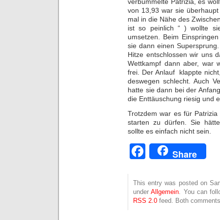
verbummelte Patrizia, es woll
von 13,93 war sie überhaupt
mal in die Nähe des Zwischen
ist so peinlich “ ) wollte 
umsetzen. Beim Einspringen
sie dann einen Supersprung.
Hitze entschlossen wir uns 
Wettkampf dann aber, war w
frei. Der Anlauf klappte nich
deswegen schlecht. Auch Ve
hatte sie dann bei der Anfan
die Enttäuschung riesig und e
Trotzdem war es für Patrizi
starten zu dürfen. Sie hätt
sollte es einfach nicht sein.
Facebook
Share
This entry was posted on Sams
under
Allgemein
. You can fol
RSS 2.0
feed. Both comments 