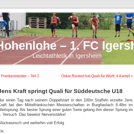
Hohenlohe – 1. FC Igers
Leichtathletik in Igersheim
 Frankenmeister – Teil 2
Oskar Rückert hat Quali für Württ. 4-Kampf »
Jens Kraft springt Quali für Süddeutsche U18
Nur einen Tag nach seinem Doppelstart in den 100m Staffeln erzielte Jens
Kraft bei den Mittelfränkischen Meisterschaften in Burghaslach 6.48m im
eitsprung. Als bester Sprung einer guten Serie gelang ihm dieser Sprung im
6. Versuch. Das beweist Nervenstärke!
lückwunsch und weiterhin viel Erfolg
TH