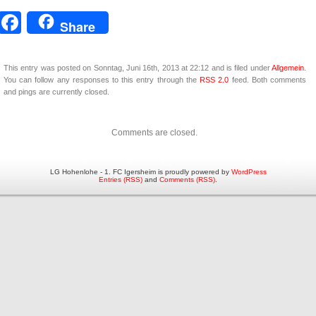
Facebook
Share
This entry was posted on Sonntag, Juni 16th, 2013 at 22:12 and is filed under
Allgemein
.
You can follow any responses to this entry through the
RSS 2.0
feed. Both comments
and pings are currently closed.
Comments are closed.
LG Hohenlohe - 1. FC Igersheim is proudly powered by
WordPress
Entries (RSS)
and
Comments (RSS)
.