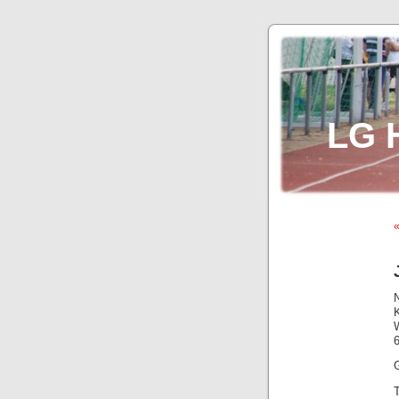
LG 
«
W
G