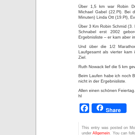
Über 1,5 km war Robin Drye
Michael Gabel (22.Pl). Bei 
Minuten) Linda Ott (19.Pl), Ev
Über 3 Km Robin Schmid (3. 
Schnabel erst 2002 gebore
Ergebnisliste – er kam aber i
Und über die 1/2 Maratho
Laufgesamt als vierter kam 
Ziel.
Ruth Nowack lief die 5 km ge
Beim Laufen habe ich noch B
nicht in der Ergebnisliste.
Allen einen schönen Feiertag
hl
Facebook
Share
This entry was posted on Mon
under
Allgemein
. You can fol