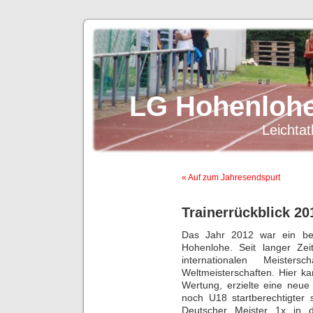
LG Hohenlohe
Leichtat
« Auf zum Jahresendspurt
Trainerrückblick 201
Das Jahr 2012 war ein bes
Hohenlohe. Seit langer Zei
internationalen Meist
Weltmeisterschaften. Hier k
Wertung, erzielte eine neue 
noch U18 startberechtigter s
Deutscher Meister 1x in 