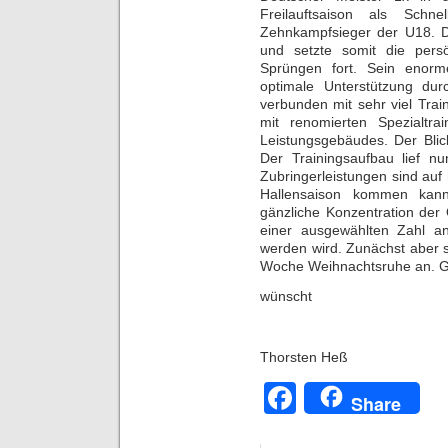
Freilauftsaison als Sch
Zehnkampfsieger der U18. D
und setzte somit die persö
Sprüngen fort. Sein enorm
optimale Unterstützung durc
verbunden mit sehr viel Tra
mit renomierten Spezialtra
Leistungsgebäudes. Der Blic
Der Trainingsaufbau lief n
Zubringerleistungen sind auf
Hallensaison kommen kann.
gänzliche Konzentration der Qu
einer ausgewählten Zahl an
werden wird. Zunächst aber 
Woche Weihnachtsruhe an. Gu
wünscht
Thorsten Heß
Facebook
Share