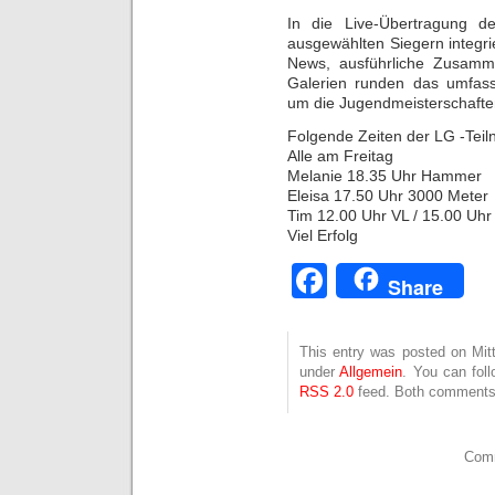
In die Live-Übertragung d
ausgewählten Siegern integrier
News, ausführliche Zusamm
Galerien runden das umfasse
um die Jugendmeisterschafte
Folgende Zeiten der LG -Tei
Alle am Freitag
Melanie 18.35 Uhr Hammer
Eleisa 17.50 Uhr 3000 Meter
Tim 12.00 Uhr VL / 15.00 Uhr 
Viel Erfolg
Facebook
Share
This entry was posted on Mitt
under
Allgemein
. You can fol
RSS 2.0
feed. Both comments 
Comm