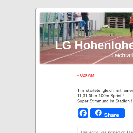
LG Hohenlohe
Leichtat
« U20 WM
Tim startete gleich mit ein
11,31 über 100m Sprint !
Super Stimmung im Stadion !
Facebook
Share
This entry was posted on Dien