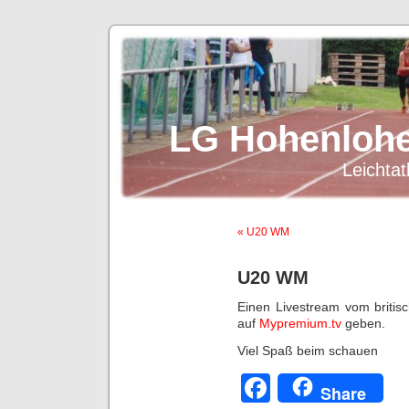
LG Hohenlohe
Leichtat
« U20 WM
U20 WM
Einen Livestream vom britis
auf
Mypremium.tv
geben.
Viel Spaß beim schauen
Facebook
Share