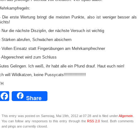
Mehrkampfregeln:
– Die erste Wertung bringt die meisten Punkte, also ist weniger besser als
ichts!
 Nur die nächste Disziplin, der nächste Versuch ist wichtig
– Stärken abrufen, Schwächen absichern
– Vollen Einsatz statt Fingerübungen am Mehrkampfrechner
– Abgerechnet wird zum Schluss
utes Gelingen. Ich weiß, ihr habt alle ein Pfund drauf. Haut euch rein!
ch will Wildkatzen, keine Pussycats!!!!!!!!!!!!!!!!!!
TH
Facebook
Share
This entry was posted on Samstag, Mai 19th, 2012 at 07:28 and is filed under
Allgemein
.
You can follow any responses to this entry through the
RSS 2.0
feed. Both comments
and pings are currently closed.