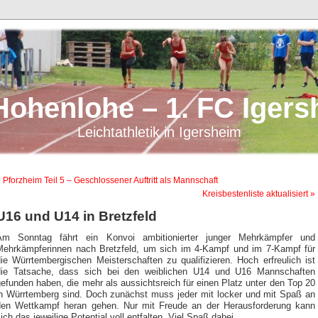
Hohenlohe – 1. FC Igers
Leichtathletik in Igersheim
 Pforzheim Teil 5 – Geschlossener Auftritt als Mannschaft
Kreisbestenliste aktualisiert »
U16 und U14 in Bretzfeld
Am Sonntag fährt ein Konvoi ambitionierter junger Mehrkämpfer und
Mehrkämpferinnen nach Bretzfeld, um sich im 4-Kampf und im 7-Kampf für
ie Würrtembergischen Meisterschaften zu qualifizieren. Hoch erfreulich ist
die Tatsache, dass sich bei den weiblichen U14 und U16 Mannschaften
efunden haben, die mehr als aussichtsreich für einen Platz unter den Top 20
in Würrtemberg sind. Doch zunächst muss jeder mit locker und mit Spaß an
den Wettkampf heran gehen. Nur mit Freude an der Herausforderung kann
ich das jeweilige Potential voll entfalten. Viel Spaß dabei.