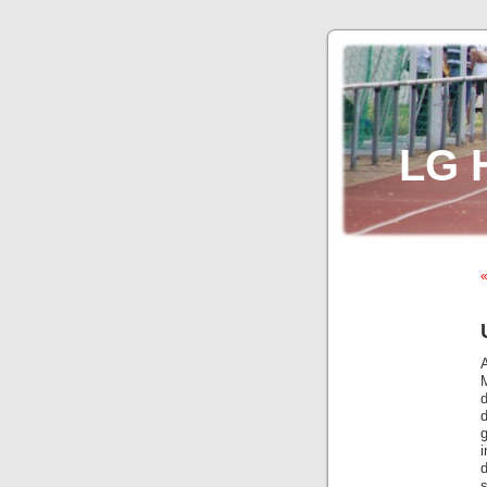
LG 
«
d
g
s