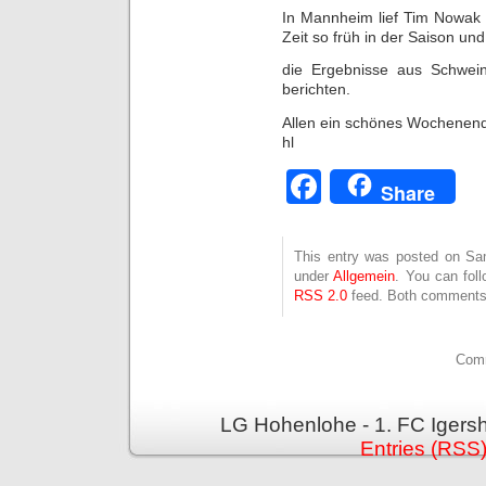
In Mannheim lief Tim Nowak 
Zeit so früh in der Saison u
die Ergebnisse aus Schwein
berichten.
Allen ein schönes Wochenen
hl
Facebook
Share
This entry was posted on Sam
under
Allgemein
. You can fol
RSS 2.0
feed. Both comments 
Comm
LG Hohenlohe - 1. FC Igers
Entries (RSS