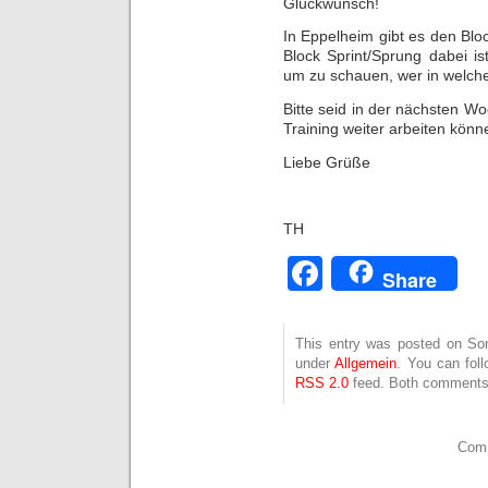
Glückwunsch!
In Eppelheim gibt es den Blo
Block Sprint/Sprung dabei i
um zu schauen, wer in welc
Bitte seid in der nächsten Wo
Training weiter arbeiten könn
Liebe Grüße
TH
Facebook
Share
This entry was posted on Sonn
under
Allgemein
. You can fol
RSS 2.0
feed. Both comments 
Comm