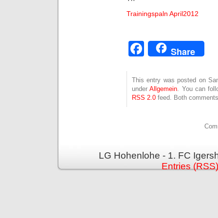
Trainingspaln April2012
Facebook
Share
This entry was posted on Sams
under
Allgemein
. You can fol
RSS 2.0
feed. Both comments 
Comm
LG Hohenlohe - 1. FC Igers
Entries (RSS