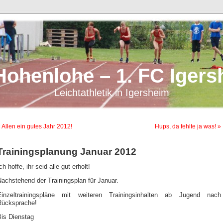
Hohenlohe – 1. FC Igers
Leichtathletik in Igersheim
 Allen ein gutes Jahr 2012!
Hups, da fehlte ja was! »
Trainingsplanung Januar 2012
ch hoffe, ihr seid alle gut erholt!
achstehend der Trainingsplan für Januar.
Einzeltrainingspläne mit weiteren Trainingsinhalten ab Jugend nach
Rücksprache!
Bis Dienstag