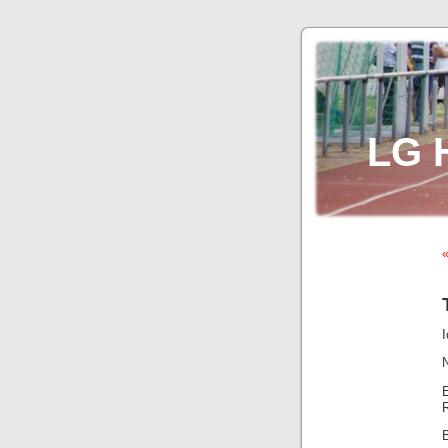
LG 
«
I
N