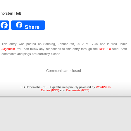
Thorsten Heß
Facebook
Share
This entry was posted on Sonntag, Januar 8th, 2012 at 17:45 and is filed under
Allgemein
. You can follow any responses to this entry through the
RSS 2.0
feed. Both
comments and pings are currently closed.
Comments are closed.
LG Hohenlohe - 1. FC Igersheim is proudly powered by
WordPress
Entries (RSS)
and
Comments (RSS)
.