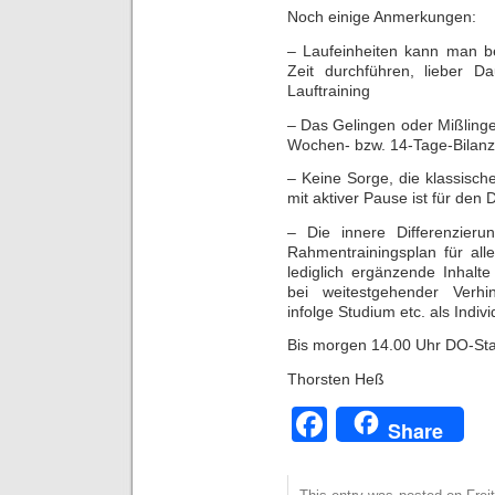
Noch einige Anmerkungen:
– Laufeinheiten kann man be
Zeit durchführen, lieber Da
Lauftraining
– Das Gelingen oder Mißlingen
Wochen- bzw. 14-Tage-Bilan
– Keine Sorge, die klassisch
mit aktiver Pause ist für de
– Die innere Differenzieru
Rahmentrainingsplan für al
lediglich ergänzende Inhalte
bei weitestgehender Verhi
infolge Studium etc. als Indivi
Bis morgen 14.00 Uhr DO-Sta
Thorsten Heß
Facebook
Share