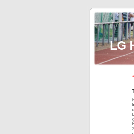
LG 
«
b
h
2
o