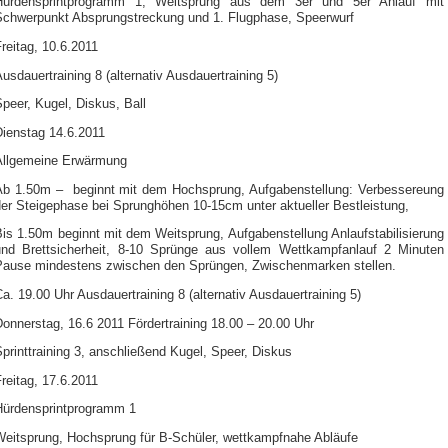
Hürdensprintprogramm 1, Weitsprung aus dem 3er und 5er Anlauf mit
Schwerpunkt Absprungstreckung und 1. Flugphase, Speerwurf
reitag, 10.6.2011
usdauertraining 8 (alternativ Ausdauertraining 5)
peer, Kugel, Diskus, Ball
Dienstag 14.6.2011
Allgemeine Erwärmung
Ab 1.50m – beginnt mit dem Hochsprung, Aufgabenstellung: Verbessereung
der Steigephase bei Sprunghöhen 10-15cm unter aktueller Bestleistung,
is 1.50m beginnt mit dem Weitsprung, Aufgabenstellung Anlaufstabilisierung
und Brettsicherheit, 8-10 Sprünge aus vollem Wettkampfanlauf 2 Minuten
Pause mindestens zwischen den Sprüngen, Zwischenmarken stellen.
a. 19.00 Uhr Ausdauertraining 8 (alternativ Ausdauertraining 5)
onnerstag, 16.6 2011 Fördertraining 18.00 – 20.00 Uhr
printtraining 3, anschließend Kugel, Speer, Diskus
reitag, 17.6.2011
Hürdensprintprogramm 1
Weitsprung, Hochsprung für B-Schüler, wettkampfnahe Abläufe