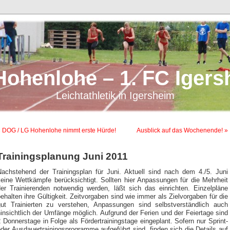
Hohenlohe – 1. FC Igers
Leichtathletik in Igersheim
 DOG / LG Hohenlohe nimmt erste Hürde!
Ausblick auf das Wochenende! »
Trainingsplanung Juni 2011
Nachstehend der Trainingsplan für Juni. Aktuell sind nach dem 4./5. Juni
keine Wettkämpfe berücksichtigt. Sollten hier Anpassungen für die Mehrheit
der Trainierenden notwendig werden, läßt sich das einrichten. Einzelpläne
ehalten ihre Gültigkeit. Zeitvorgaben sind wie immer als Zielvorgaben für die
gut Trainierten zu verstehen, Anpassungen sind selbstverständlich auch
insichtlich der Umfänge möglich. Aufgrund der Ferien und der Feiertage sind
 Donnerstage in Folge als Fördertrainingstage eingeplant. Sofern nur Sprint-
der Ausdauertrainingsprogramme aufgeführt sind, finden sich die Details auf