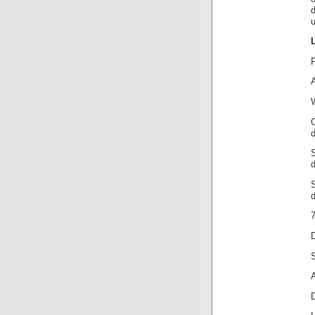
d
u
F
D
S
D