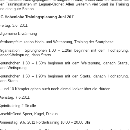
en Trainingskarten im Leguan-Ordner. Allen weiterhin viel Spaß im Training
nd eine gute Saison.
LG Hohenlohe Trainingsplanung Juni 2011
reitag, 3.6. 2011
Allgemeine Erwärmung
Wettkampfsimulation Hoch- und Weitsprung, Training der Startphase
Organisation: Sprunghöhen 1.00 – 1.20m beginnen mit dem Hochsprung,
danachWeitsprung, dann Starts
Sprunghöhen 1.30 – 1.50m beginnen mit dem Weitsprung, danach Starts,
dann Weitsprung
Sprunghöhen 1.50 – 1.90m beginnen mit den Starts, danach Hochsprung,
dann Starts
7- und 10 Kämpfer gehen auch noch einmal locker über die Hürden
ienstag, 7.6.2011
printtraining 2 für alle
Anschließend Speer, Kugel, Diskus
onnerstag, 9.6. 2011 Fördertraining 18.00 – 20.00 Uhr