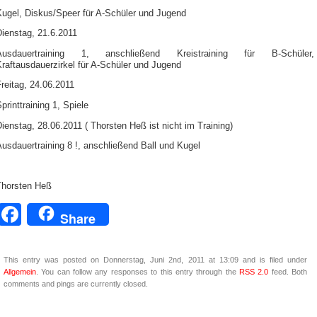
Kugel, Diskus/Speer für A-Schüler und Jugend
Dienstag, 21.6.2011
Ausdauertraining 1, anschließend Kreistraining für B-Schüler,
raftausdauerzirkel für A-Schüler und Jugend
reitag, 24.06.2011
printtraining 1, Spiele
ienstag, 28.06.2011 ( Thorsten Heß ist nicht im Training)
usdauertraining 8 !, anschließend Ball und Kugel
Thorsten Heß
Facebook
Share
This entry was posted on Donnerstag, Juni 2nd, 2011 at 13:09 and is filed under
Allgemein
. You can follow any responses to this entry through the
RSS 2.0
feed. Both
comments and pings are currently closed.