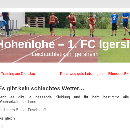
Hohenlohe – 1. FC Igers
Leichtathletik in Igersheim
 Training am Dienstag
Durchweg gute Leistungen im Fitnesstest! »
Es gibt kein schlechtes Wetter…
denn es gibt ja passende Kleidung und ihr habt bestimmt alle
Wechselwäsche dabei.
n diesem Sinne: Frisch auf!
is gleich
TH