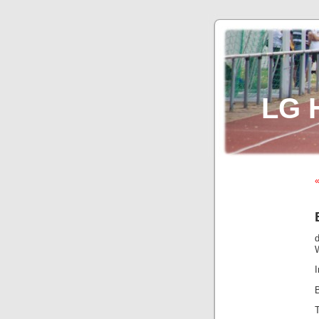
LG 
«
I
B