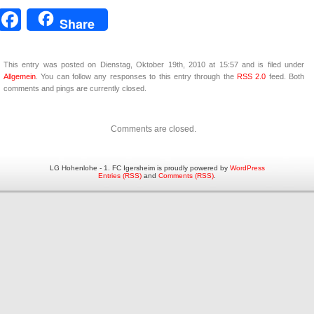
Facebook
Share
This entry was posted on Dienstag, Oktober 19th, 2010 at 15:57 and is filed under
Allgemein
. You can follow any responses to this entry through the
RSS 2.0
feed. Both
comments and pings are currently closed.
Comments are closed.
LG Hohenlohe - 1. FC Igersheim is proudly powered by
WordPress
Entries (RSS)
and
Comments (RSS)
.