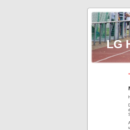
LG 
«
H
D
S
A
u