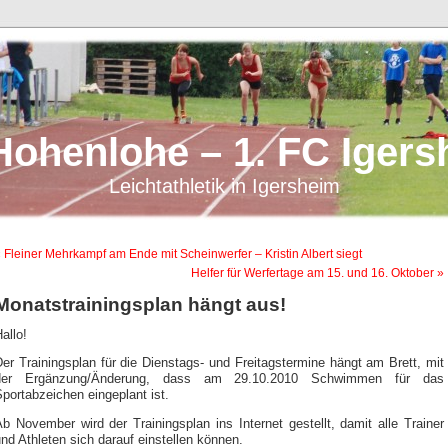
Hohenlohe – 1. FC Igers
Leichtathletik in Igersheim
 Fleiner Mehrkampf am Ende mit Scheinwerfer – Kristin Albert siegt
Helfer für Werfertage am 15. und 16. Oktober »
Monatstrainingsplan hängt aus!
allo!
er Trainingsplan für die Dienstags- und Freitagstermine hängt am Brett, mit
der Ergänzung/Änderung, dass am 29.10.2010 Schwimmen für das
portabzeichen eingeplant ist.
b November wird der Trainingsplan ins Internet gestellt, damit alle Trainer
nd Athleten sich darauf einstellen können.