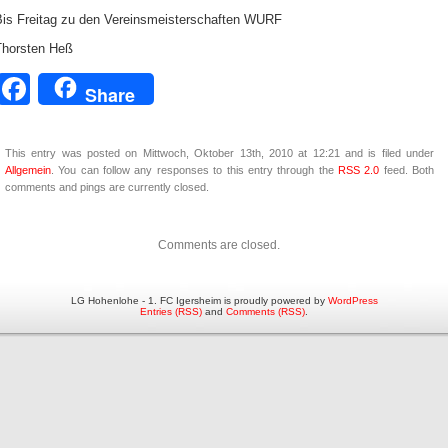
Bis Freitag zu den Vereinsmeisterschaften WURF
Thorsten Heß
Facebook
Share
This entry was posted on Mittwoch, Oktober 13th, 2010 at 12:21 and is filed under
Allgemein
. You can follow any responses to this entry through the
RSS 2.0
feed. Both
comments and pings are currently closed.
Comments are closed.
LG Hohenlohe - 1. FC Igersheim is proudly powered by
WordPress
Entries (RSS)
and
Comments (RSS)
.