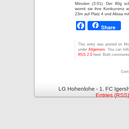
Minuten (3:01). Der 80g sc
womit sie ihre Konkurrenz we
23m auf Platz 4 und Alissa mi
Facebook
Share
This entry was posted on Mon
under
Allgemein
. You can fol
RSS 2.0
feed. Both comments 
Comm
LG Hohenlohe - 1. FC Igers
Entries (RSS