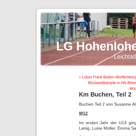
LG Hohenlohe
Leichtat
« Lukas Frank Baden-Württembergi
Blockwettkämpfe in HN-Bibe
Wür
Km Buchen, Teil 2
Buchen Teil 2 von Susanne A
W12
Im ersten Jahr der U14 gin
Lanig, Luise Müller, Emma S