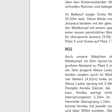
über den Kreismeistertitel. M
schnelles Rennen und belegte
Im Ballwurf zeigte Greta W
25,50m weit. Diese Weite reic
Jesssica landete mit der glei
der Wettkampf mit einem span
einer neuen persönlicher Best
ihr überquerte Jessica (3:00) 
Platz 5 und Greta auf Platz 7 
W12
Auch unsere Mädchen de
Wettkampf. Im 50m Sprint hol
großem Abstand zu Platz 2 in 
ein Jahr jüngere Alissa Lask
beiden zeigten auch im Wei
vier Metern (4,01m) holte si
Alissa Laska sprang mit 3,48m
Disziplin Annika Dietzel, d
kam. Annika springt nic
übersprungenen 1,24m im H
Henriette übersprang 1,16m, w
konnte Annika mit jeweils ne
und über 800m erzielen. Üb