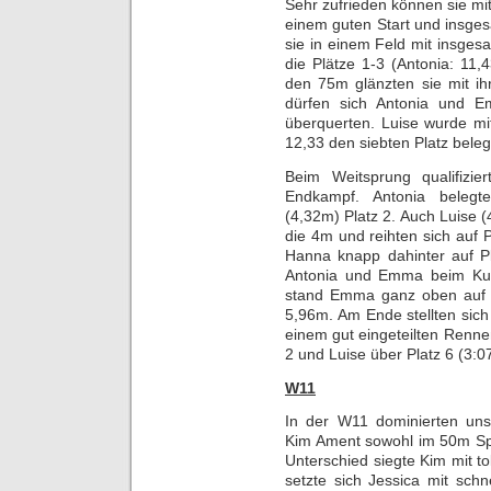
Sehr zufrieden können sie mi
einem guten Start und insge
sie in einem Feld mit insges
die Plätze 1-3 (Antonia: 11,
den 75m glänzten sie mit ihr
dürfen sich Antonia und Emm
überquerten. Luise wurde mi
12,33 den siebten Platz beleg
Beim Weitsprung qualifizier
Endkampf. Antonia belegte
(4,32m) Platz 2. Auch Luise
die 4m und reihten sich auf P
Hanna knapp dahinter auf P
Antonia und Emma beim Kug
stand Emma ganz oben auf d
5,96m. Am Ende stellten sic
einem gut eingeteilten Renne
2 und Luise über Platz 6 (3:07
W11
In der W11 dominierten un
Kim Ament sowohl im 50m Spr
Unterschied siegte Kim mit to
setzte sich Jessica mit schn