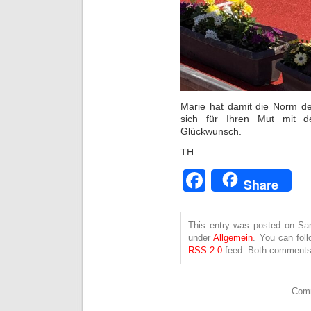
Marie hat damit die Norm d
sich für Ihren Mut mit de
Glückwunsch.
TH
Facebook
Share
This entry was posted on Sam
under
Allgemein
. You can fol
RSS 2.0
feed. Both comments 
Comm