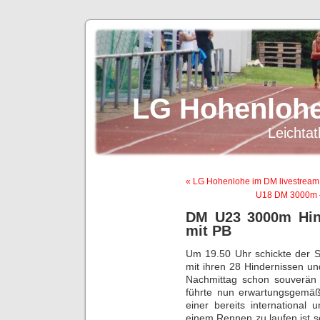
LG Hohenlohe
Leichtat
« LG Hohenlohe im DM livestream
U18 DM 3000m – 
DM U23 3000m Hind
mit PB
Um 19.50 Uhr schickte der S
mit ihren 28 Hindernissen u
Nachmittag schon souverän 
führte nun erwartungsgemäß
einer bereits international 
einem Rennen zu laufen ist s