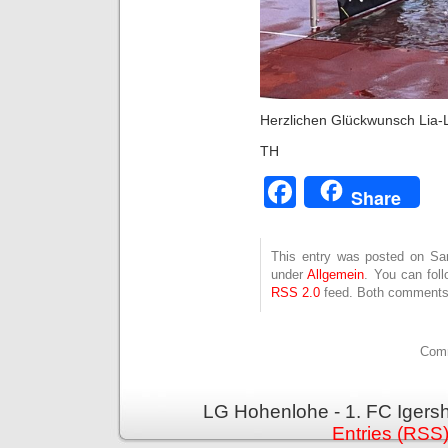
Herzlichen Glückwunsch Lia-L
TH
Facebook
Share
This entry was posted on Sam
under
Allgemein
. You can fol
RSS 2.0
feed. Both comments 
Comm
LG Hohenlohe - 1. FC Igers
Entries (RSS