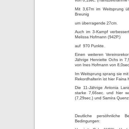
von 8,1sec. (Handzeitnahme w
Mit 3,67m im Weitsprung übe
Breunig
um überragende 27cm.
Auch im 3-Kampf verbessert
Melissa Hofmann (942P.)
auf 970 Punkte.
Einen weiteren Vereinsrek
Jährige Henriette Ochs in 7,
von Ines Hofmann von 8,0sec
Im Weitsprung sprang sie mit 
Rekordhalterin ist hier Fain
Die 11-Jährige Antonia Lani
starke 7,66sec. und hier 
(7,29sec.) und Samira Quenzer
Deutliche persöhnliche Be
Bedingungen: