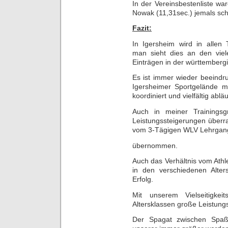
In der Vereinsbestenliste wa
Nowak (11,31sec.) jemals sch
Fazit:
In Igersheim wird in allen 
man sieht dies an den viel
Einträgen in der württemberg
Es ist immer wieder beeindr
Igersheimer Sportgelände mi
koordiniert und vielfältig abläu
Auch in meiner Trainingsg
Leistungssteigerungen überr
vom 3-Tägigen WLV Lehrgan
übernommen.
Auch das Verhältnis vom Athle
in den verschiedenen Alter
Erfolg.
Mit unserem Vielseitigkei
Altersklassen große Leistung
Der Spagat zwischen Spaß 