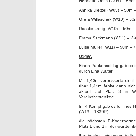
Henriette Ochs (W09) – Hoch
Annika Dietzel (W09) – 50m –
Greta Willaschek (W10) – 50m
Rosalie Lanig (W10) – 50m – 
Emma Sackmann (W11) – Weit
Luise Müller (W11) – 50m – 7
U14W:
Einen Paukenschlag gab es 
durch Lina Walter.
Mit 1,40m verbesserte sie 
über 1,44m fehlte dann nicht 
aktuell auf Platz 3 in 
Vereinsbestenliste.
Im 4-Kampf gab es für Ines 
(W13 – 1839P.)
die nächsten F-Kadernorme
Platz 1 und 2 in der württemb
Ihre besten Leistungen hatte