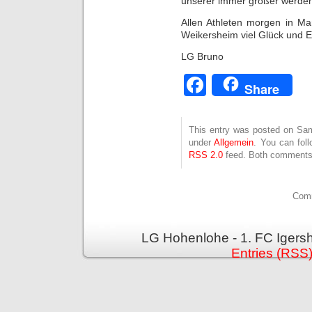
unserer immer größer werden
Allen Athleten morgen in M
Weikersheim viel Glück und Er
LG Bruno
Facebook
Share
This entry was posted on Sams
under
Allgemein
. You can fol
RSS 2.0
feed. Both comments 
Comm
LG Hohenlohe - 1. FC Igers
Entries (RSS