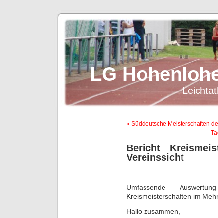
LG Hohenlohe
Leichtat
« Süddeutsche Meisterschaften d
Ta
Bericht Kreismei
Vereinssicht
Umfassende Auswertu
Kreismeisterschaften im Meh
Hallo zusammen,