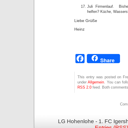
Juli Firmenlauf. Bish
helfen? Küche, Wasserst
Liebe Grüße
Heinz
Facebook
Share
This entry was posted on Frei
under
Allgemein
. You can fol
RSS 2.0
feed. Both comments 
Comm
LG Hohenlohe - 1. FC Igers
Entries (RSS