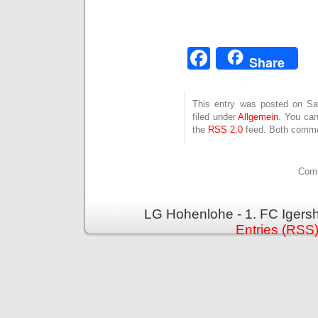
Facebook
Share
This entry was posted on Sa
filed under
Allgemein
. You can
the
RSS 2.0
feed. Both commen
Comm
LG Hohenlohe - 1. FC Igers
Entries (RSS