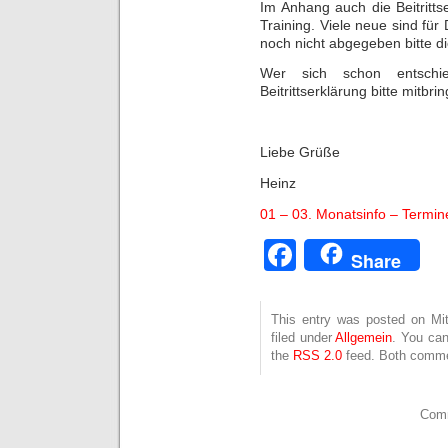
Im Anhang auch die Beitritt
Training. Viele neue sind für
noch nicht abgegeben bitte d
Wer sich schon entsch
Beitrittserklärung bitte mitbr
Liebe Grüße
Heinz
01 – 03. Monatsinfo – Termin
Facebook
Share
This entry was posted on Mit
filed under
Allgemein
. You can
the
RSS 2.0
feed. Both commen
Comm