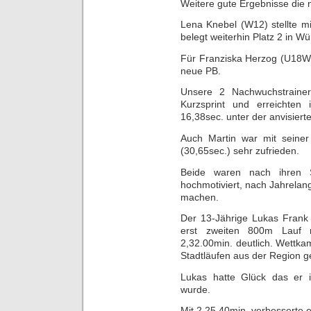
Weitere gute Ergebnisse die
Lena Knebel (W12) stellte m
belegt weiterhin Platz 2 in W
Für Franziska Herzog (U18W)
neue PB.
Unsere 2 Nachwuchstrainer
Kurzsprint und erreichten i
16,38sec. unter der anvisier
Auch Martin war mit seine
(30,65sec.) sehr zufrieden.
Beide waren nach ihren Sp
hochmotiviert, nach Jahrela
machen.
Der 13-Jährige Lukas Frank
erst zweiten 800m Lauf
2,32.00min. deutlich. Wettka
Stadtläufen aus der Region ge
Lukas hatte Glück das er i
wurde.
Mit 2,25.40min. verbesserte 