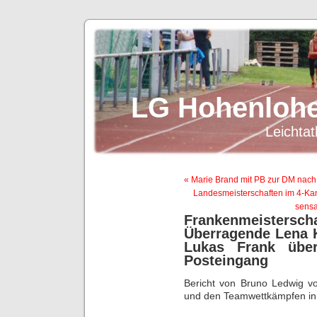
LG Hohenlohe
Leichtat
« Marie Brand mit PB zur DM nach
Landesmeisterschaften im 4-Kam
sensa
Frankenmeister
Überragende Lena K
Lukas Frank übe
Posteingang
Bericht von Bruno Ledwig v
und den Teamwettkämpfen in