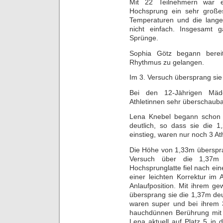
Mit 22 Teilnehmern war 
Hochsprung ein sehr große
Temperaturen und die lange
nicht einfach. Insgesamt
Sprünge.
Sophia Götz begann berei
Rhythmus zu gelangen.
Im 3. Versuch übersprang sie
Bei den 12-Jährigen Mäd
Athletinnen sehr überschauba
Lena Knebel begann schon 
deutlich, so dass sie die 1
einstieg, waren nur noch 3 At
Die Höhe von 1,33m überspra
Versuch über die 1,37m
Hochsprunglatte fiel nach ein
einer leichten Korrektur im 
Anlaufposition. Mit ihrem g
übersprang sie die 1,37m deu
waren super und bei ihrem 3
hauchdünnen Berührung mit 
Lena aktuell auf Platz 5 in 