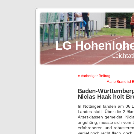
LG Hohenlohe
Leichtat
« Vorheriger Beitrag
Marie Brand ist 
Baden-Württember
Niclas Haak holt B
In Nöttingen fanden am 06.1
Landes statt. Über die 2.9km
Altersklassen gemeldet. Nic
angehörig, musste sich vom S
erfahreneren und robusteren
verlief noch recht flach, doc