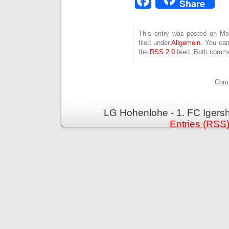
Facebook
Share
This entry was posted on Mo
filed under
Allgemein
. You can
the
RSS 2.0
feed. Both commen
Comm
LG Hohenlohe - 1. FC Igers
Entries (RSS