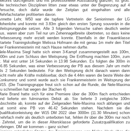
ekonnt durchgeführt und mit professioneller Ausstattung glänzen, ist groß.
Die technischen Disziplinen litten zwar etwas unter der Begrenzung auf 4
Versuche, doch dafür wurde der Zeitplan gut eingehalten und alle
ehrfachstarter profitierten davon.
Annette Lehr, W50 war die tapfere Vertreterin der Seniorinnen der LG
Hohenlohe und konnte mit 3.83m gleich den ersten Sprung souverän in die
Weitsprunggrube setzen. Alle 3 folgenden Versuche sahen deutlich weiter
aus, waren aber zum Teil nur um Zehennagelbreite übertreten, so dass keine
Verbesserung mehr erzielt werden konnte. Ebenfalls in der Frauenklasse
startete Trainingskollegin Melissa Hofmann die mit genau 1m mehr den Titel
der Frankenmeisterin mit nach Hause nehmen durfte.
Nele-Maxima Siegl hatte sich einen 3-Kampf zusammengestellt aus 100m,
300m und zum Schluss den Weitsprung. Die Eröffnung machten 100m, zum
2. Mal erst unter 14 Sekunden in 13.98 Sekunden. Es folgten die 300m in
46.85 Sekunden, was einer Verbesserung der PB aus diesem Jahr um mehr
als 2 Sekunden bedeutete. Für den Weitsprung dicht danach waren dann
icht mehr alle Kräfte mobiliserbar, doch die 4.44m waren die beste Weite der
Konkurrenz und somit wurde auch sie Frankenmeisterin im Weitsprung der
W15. (Die Trainingsgruppe freut sich schon auf die Runde, die Nele-Maxima
zu schmeißen hat wegen der 3fachen 4)
Marie Brand hatte sich für eine Premiere über die 300m flach entschieden
und lieferte ein fulminantes Debüt ab. Sie lieferte 3 zeitgleiche 100m
Abschnitte ab, konnte auf der Zielgeraden Nele-Maxima noch abfangen und
hat somit eine PB von 46.42 Sekunden stehen. Nachdem sie die
Qualifikationleistung der W15 DM 2022 über 3000m (11.30 Minuten) schon
ehrfach mehr als deutlich unterboten hat, fehlen ihr über die 300m nur noch
4 Zehntel, um die in dieser Altersklasse geforderte Zusatzqualifikation zu
erbringen. DM wir kommen – ganz sicher!