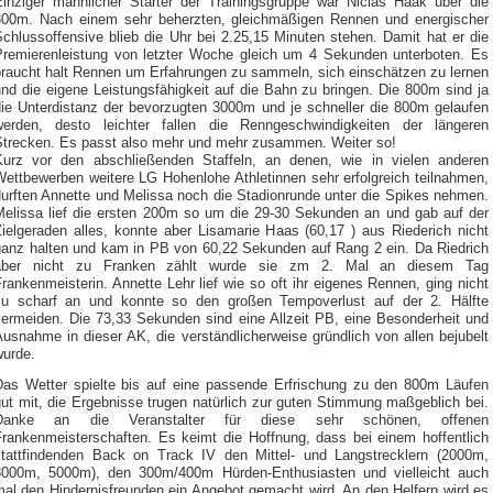
Einziger männlicher Starter der Trainingsgruppe war Niclas Haak über die
800m. Nach einem sehr beherzten, gleichmäßigen Rennen und energischer
chlussoffensive blieb die Uhr bei 2.25,15 Minuten stehen. Damit hat er die
Premierenleistung von letzter Woche gleich um 4 Sekunden unterboten. Es
braucht halt Rennen um Erfahrungen zu sammeln, sich einschätzen zu lernen
nd die eigene Leistungsfähigkeit auf die Bahn zu bringen. Die 800m sind ja
die Unterdistanz der bevorzugten 3000m und je schneller die 800m gelaufen
werden, desto leichter fallen die Renngeschwindigkeiten der längeren
Strecken. Es passt also mehr und mehr zusammen. Weiter so!
Kurz vor den abschließenden Staffeln, an denen, wie in vielen anderen
Wettbewerben weitere LG Hohenlohe Athletinnen sehr erfolgreich teilnahmen,
durften Annette und Melissa noch die Stadionrunde unter die Spikes nehmen.
Melissa lief die ersten 200m so um die 29-30 Sekunden an und gab auf der
Zielgeraden alles, konnte aber Lisamarie Haas (60,17 ) aus Riederich nicht
ganz halten und kam in PB von 60,22 Sekunden auf Rang 2 ein. Da Riedrich
aber nicht zu Franken zählt wurde sie zm 2. Mal an diesem Tag
rankenmeisterin. Annette Lehr lief wie so oft ihr eigenes Rennen, ging nicht
zu scharf an und konnte so den großen Tempoverlust auf der 2. Hälfte
vermeiden. Die 73,33 Sekunden sind eine Allzeit PB, eine Besonderheit und
usnahme in dieser AK, die verständlicherweise gründlich von allen bejubelt
wurde.
Das Wetter spielte bis auf eine passende Erfrischung zu den 800m Läufen
ut mit, die Ergebnisse trugen natürlich zur guten Stimmung maßgeblich bei.
Danke an die Veranstalter für diese sehr schönen, offenen
Frankenmeisterschaften. Es keimt die Hoffnung, dass bei einem hoffentlich
stattfindenden Back on Track IV den Mittel- und Langstrecklern (2000m,
3000m, 5000m), den 300m/400m Hürden-Enthusiasten und vielleicht auch
mal den Hindernisfreunden ein Angebot gemacht wird. An den Helfern wird es