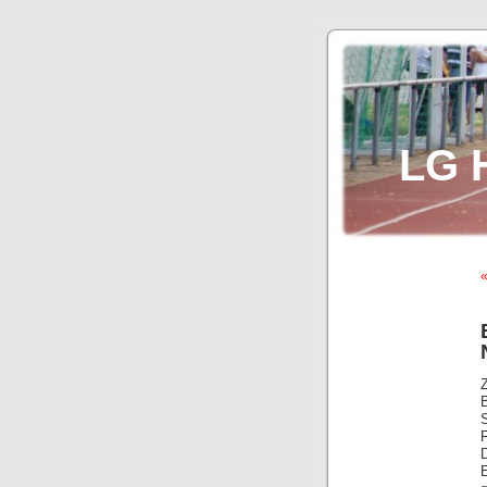
LG 
B
S