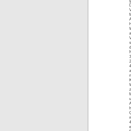
g
M
n
m