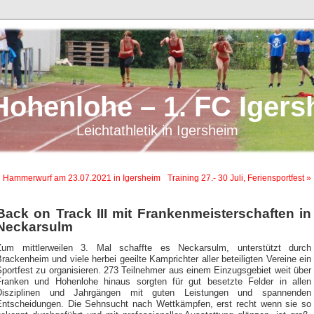
Hohenlohe – 1. FC Igers
Leichtathletik in Igersheim
« Hammerwurf am 23.07.2021 in Igersheim
Training 27.- 30 Juli, Feriensportfest »
Back on Track III mit Frankenmeisterschaften in
Neckarsulm
Zum mittlerweilen 3. Mal schaffte es Neckarsulm, unterstützt durch
rackenheim und viele herbei geeilte Kamprichter aller beteiligten Vereine ein
portfest zu organisieren. 273 Teilnehmer aus einem Einzugsgebiet weit über
Franken und Hohenlohe hinaus sorgten für gut besetzte Felder in allen
Disziplinen und Jahrgängen mit guten Leistungen und spannenden
Entscheidungen. Die Sehnsucht nach Wettkämpfen, erst recht wenn sie so