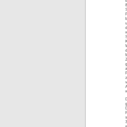
S
u
F
A
g