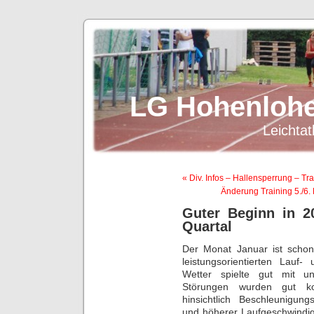
LG Hohenlohe
Leichtat
« Div. Infos – Hallensperrung – T
Änderung Training 5./6.
Guter Beginn in 2
Quartal
Der Monat Januar ist schon 
leistungsorientierten Lauf
Wetter spielte gut mit u
Störungen wurden gut komp
hinsichtlich Beschleunigun
und höherer Laufgeschwindigk