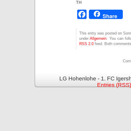
TH
Facebook
Share
This entry was posted on Sonnt
under
Allgemein
. You can fol
RSS 2.0
feed. Both comments 
Comm
LG Hohenlohe - 1. FC Igers
Entries (RSS