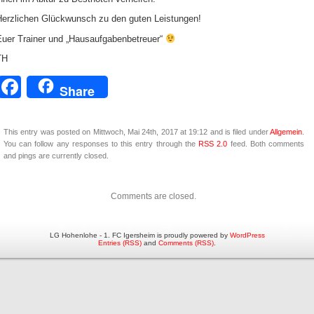
Herzlichen Glückwunsch zu den guten Leistungen!
Euer Trainer und „Hausaufgabenbetreuer“
TH
Facebook
Share
This entry was posted on Mittwoch, Mai 24th, 2017 at 19:12 and is filed under
Allgemein
.
You can follow any responses to this entry through the
RSS 2.0
feed. Both comments
and pings are currently closed.
Comments are closed.
LG Hohenlohe - 1. FC Igersheim is proudly powered by
WordPress
Entries (RSS)
and
Comments (RSS)
.