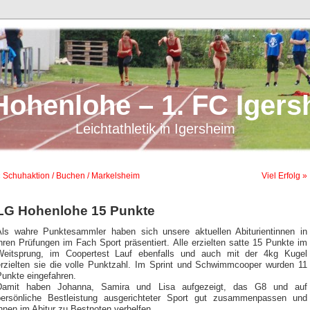
Hohenlohe – 1. FC Igers
Leichtathletik in Igersheim
 Schuhaktion / Buchen / Markelsheim
Viel Erfolg »
LG Hohenlohe 15 Punkte
Als wahre Punktesammler haben sich unsere aktuellen Abiturientinnen in
hren Prüfungen im Fach Sport präsentiert. Alle erzielten satte 15 Punkte im
Weitsprung, im Coopertest Lauf ebenfalls und auch mit der 4kg Kugel
erzielten sie die volle Punktzahl. Im Sprint und Schwimmcooper wurden 11
Punkte eingefahren.
Damit haben Johanna, Samira und Lisa aufgezeigt, das G8 und auf
persönliche Bestleistung ausgerichteter Sport gut zusammenpassen und
hnen im Abitur zu Bestnoten verhelfen.