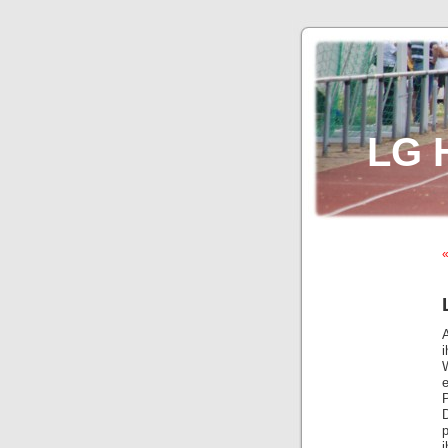
LG 
«
i
i