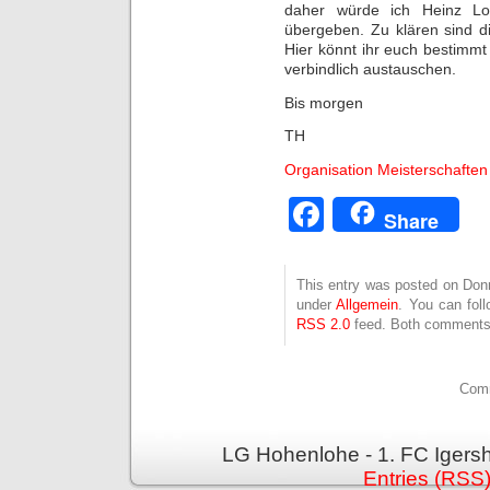
daher würde ich Heinz Los
übergeben. Zu klären sind d
Hier könnt ihr euch bestimm
verbindlich austauschen.
Bis morgen
TH
Organisation Meisterschafte
Facebook
Share
This entry was posted on Donne
under
Allgemein
. You can fol
RSS 2.0
feed. Both comments 
Comm
LG Hohenlohe - 1. FC Igers
Entries (RSS