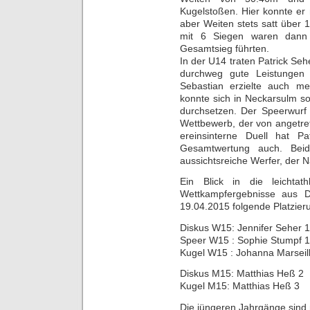
Kugelstoßen. Hier konnte er 
aber Weiten stets satt über 
mit 6 Siegen waren dann 
Gesamtsieg führten.
In der U14 traten Patrick Se
durchweg gute Leistungen i
Sebastian erzielte auch me
konnte sich in Neckarsulm s
durchsetzen. Der Speerwurf
Wettbewerb, der von angetre
ereinsinterne Duell hat Pa
Gesamtwertung auch. Beid
aussichtsreiche Werfer, der 
Ein Blick in die leichtat
Wettkampfergebnisse aus D
19.04.2015 folgende Platzier
Diskus W15: Jennifer Seher 1
Speer W15 : Sophie Stumpf 1
Kugel W15 : Johanna Marseill
Diskus M15: Matthias Heß 2
Kugel M15: Matthias Heß 3
Die jüngeren Jahrgänge sind n