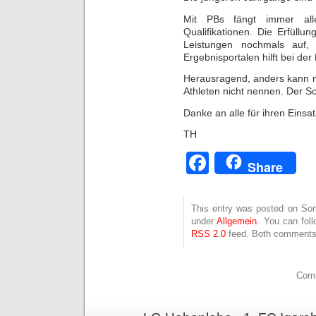
Mit PBs fängt immer a
Qualifikationen. Die Erfüllu
Leistungen nochmals auf, 
Ergebnisportalen hilft bei der
Herausragend, anders kann ma
Athleten nicht nennen. Der
Danke an alle für ihren Einsat
TH
Facebook
Share
This entry was posted on Sonn
under
Allgemein
. You can fol
RSS 2.0
feed. Both comments 
Comm