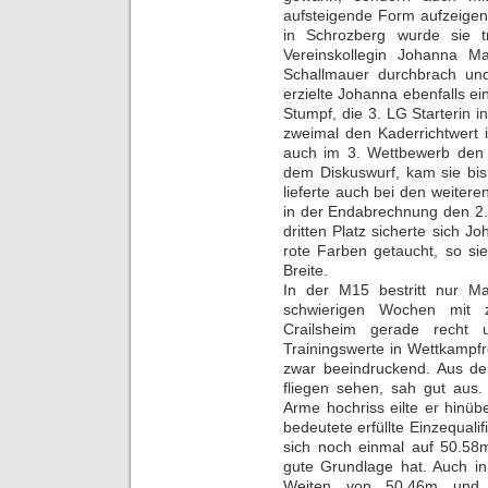
aufsteigende Form aufzeigen
in Schrozberg wurde sie 
Vereinskollegin Johanna Ma
Schallmauer durchbrach un
erzielte Johanna ebenfalls e
Stumpf, die 3. LG Starterin 
zweimal den Kaderrichtwert 
auch im 3. Wettbewerb den S
dem Diskuswurf, kam sie bis
lieferte auch bei den weitere
in der Endabrechnung den 2.
dritten Platz sicherte sich J
rote Farben getaucht, so si
Breite.
In der M15 bestritt nur Ma
schwierigen Wochen mit 
Crailsheim gerade recht
Trainingswerte in Wettkampfr
zwar beeindruckend. Aus de
fliegen sehen, sah gut aus.
Arme hochriss eilte er hinü
bedeutete erfüllte Einzequalif
sich noch einmal auf 50.58m
gute Grundlage hat. Auch in
Weiten von 50.46m und 4