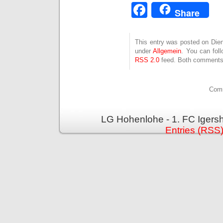
Facebook
Share
This entry was posted on Dien
under
Allgemein
. You can fol
RSS 2.0
feed. Both comments 
Comm
LG Hohenlohe - 1. FC Igers
Entries (RSS