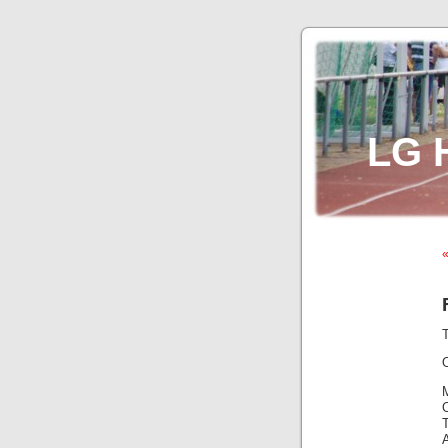
LG 
«
T