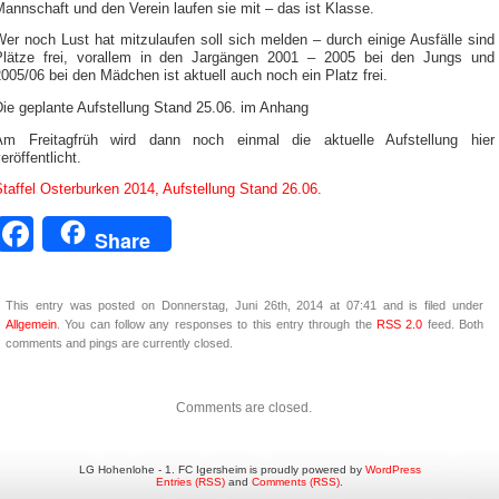
annschaft und den Verein laufen sie mit – das ist Klasse.
er noch Lust hat mitzulaufen soll sich melden – durch einige Ausfälle sind
Plätze frei, vorallem in den Jargängen 2001 – 2005 bei den Jungs und
005/06 bei den Mädchen ist aktuell auch noch ein Platz frei.
Die geplante Aufstellung Stand 25.06. im Anhang
Am Freitagfrüh wird dann noch einmal die aktuelle Aufstellung hier
eröffentlicht.
taffel Osterburken 2014, Aufstellung Stand 26.06.
Facebook
Share
This entry was posted on Donnerstag, Juni 26th, 2014 at 07:41 and is filed under
Allgemein
. You can follow any responses to this entry through the
RSS 2.0
feed. Both
comments and pings are currently closed.
Comments are closed.
LG Hohenlohe - 1. FC Igersheim is proudly powered by
WordPress
Entries (RSS)
and
Comments (RSS)
.