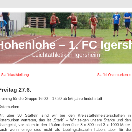
Hohenlohe – 1. FC Igers
Leichtathletik in Igersheim
 Staffelaufstellung
Staffel Osterburken »
Freitag 27.6.
raining für die Gruppe 16.00 – 17.30 ab 5/6 jahre findet statt
Osterburken
Mit über 30 Staffeln sind wir bei den Kreisstaffelmeisterschaften in
Osterburken vertreten, das ist „Stark“ – Wir zeigen unsere Stärke und den
Teamgeist, vor allem in den Läufen dann über 3 x 800 und 3 x 1000 Meter.
Auch wenn einige dies nicht als Lieblingsdisziplin haben, aber für die