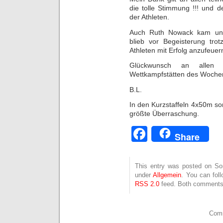
die tolle Stimmung !!! und 
der Athleten.
Auch Ruth Nowack kam unve
blieb vor Begeisterung tr
Athleten mit Erfolg anzufeuer
Glückwunsch an allen
Wettkampfstätten des Wochen
B.L.
In den Kurzstaffeln 4x50m so
größte Überraschung.
Facebook
Share
This entry was posted on Son
under
Allgemein
. You can fol
RSS 2.0
feed. Both comments 
Comm