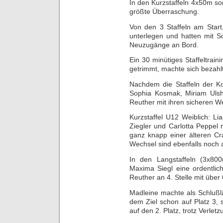
In den Kurzstaffeln 4x50m so
größte Überraschung.
Von den 3 Staffeln am Start
unterlegen und hatten mit 
Neuzugänge an Bord.
Ein 30 minütiges Staffeltrain
getrimmt, machte sich bezahlt
Nachdem die Staffeln der Ko
Sophia Kosmak, Miriam Ulsh
Reuther mit ihren sicheren 
Kurzstaffel U12 Weiblich: L
Ziegler und Carlotta Peppel 
ganz knapp einer älteren Crai
Wechsel sind ebenfalls noch
In den Langstaffeln (3x80
Maxima Siegl eine ordentli
Reuther an 4. Stelle mit übe
Madleine machte als Schlußl
dem Ziel schon auf Platz 3,
auf den 2. Platz, trotz Verletz