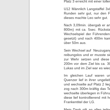
Platz 3 erreicht mit einer toll
U12 Männlich Langstaffel 3
Runden sehr gut, nur den 
dieses machte Leo sehr gut.
Nach 3,09min. übergab er an
800m) mit ca. 5sec. Rücks
Wechselspiel der Führende
gesetzt) und nach 400m kam 
über 50m aus.
Sein Wechsel auf
Neuzugang 
reibungslos und er musste si
zur Wehr setzen und diese
200m vor dem Ziel bis ca. 3
Lukas und im Ziel war es wie
Im gleichen Lauf waren u
Quenzer lief in ihrer ungelie
und wechselte auf Platz 2 lie
zog nach 300m kräftig das 
wechselte überlegen in Führu
diese lief kontrollierend m
Frankentitel der LG.
Mein Dank gilt an allen tei