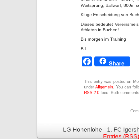
Weitsprung, Ballwurf, 800m 
Kluge Entscheidung von Buch
Dieses bedeutet Vereinsmeis
Athleten in Buchen!
Bis morgen im Training
B.L.
Facebook
Share
This entry was posted on Mont
under
Allgemein
. You can fol
RSS 2.0
feed. Both comments 
Comm
LG Hohenlohe - 1. FC Igers
Entries (RSS