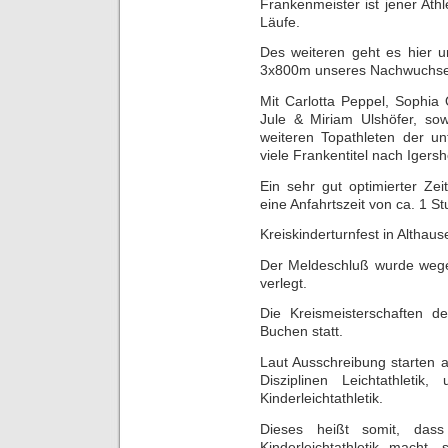
Frankenmeister ist jener Athl
Läufe.
Des weiteren geht es hier u
3x800m unseres Nachwuchse
Mit Carlotta Peppel, Sophia 
Jule & Miriam Ulshöfer, so
weiteren Topathleten der un
viele Frankentitel nach Igers
Ein sehr gut optimierter Zei
eine Anfahrtszeit von ca. 1 S
Kreiskinderturnfest in Altha
Der Meldeschluß wurde wege
verlegt.
Die Kreismeisterschaften 
Buchen statt.
Laut Ausschreibung starten a
Disziplinen Leichtathleti
Kinderleichtathletik.
Dieses heißt somit, das
Kinderleichtathletik macht,