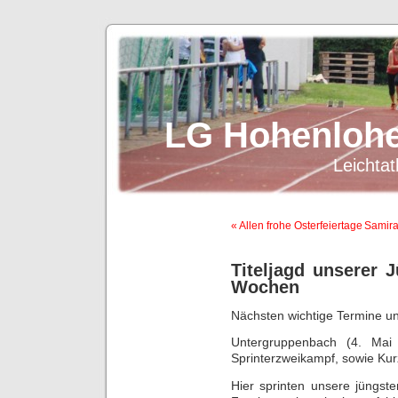
LG Hohenlohe
Leichtat
« Allen frohe Osterfeiertage
Samira
Titeljagd unserer 
Wochen
Nächsten wichtige Termine u
Untergruppenbach (4. Ma
Sprinterzweikampf, sowie Kur
Hier sprinten unsere jüngst