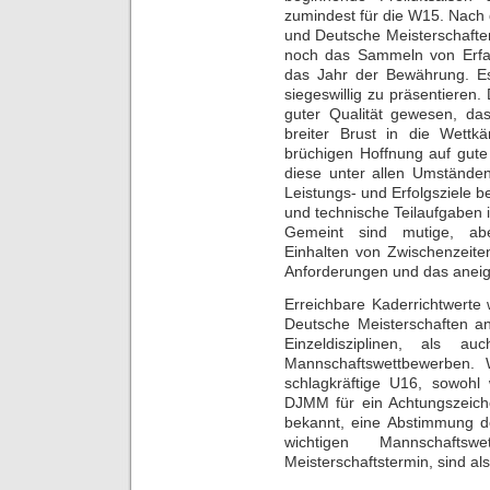
zumindest für die W15. Nach
und Deutsche Meisterschaften 
noch das Sammeln von Erfah
das Jahr der Bewährung. Es 
siegeswillig zu präsentieren
guter Qualität gewesen, das
breiter Brust in die Wett
brüchigen Hoffnung auf gute
diese unter allen Umstände
Leistungs- und Erfolgsziele b
und technische Teilaufgaben
Gemeint sind mutige, aber
Einhalten von Zwischenzeite
Anforderungen und das aneig
Erreichbare Kaderrichtwerte w
Deutsche Meisterschaften an
Einzeldisziplinen, als
Mannschaftswettbewerben. 
schlagkräftige U16, sowohl
DJMM für ein Achtungszeich
bekannt, eine Abstimmung de
wichtigen Mannschaftswe
Meisterschaftstermin, sind a