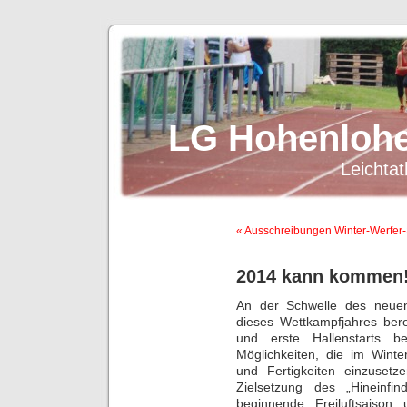
LG Hohenlohe
Leichtat
« Ausschreibungen Winter-Werfer-
2014 kann kommen
An der Schwelle des neuen
dieses Wettkampfjahres bere
und erste Hallenstarts b
Möglichkeiten, die im Winte
und Fertigkeiten einzuset
Zielsetzung des „Hineinfi
beginnende Freiluftsaiso