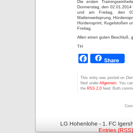
Die ersten Trainingseinhei
Donnerstag, den 02.01.2014 
und am Freitag, den 03
Mattenweitsprung, Hürdenspr
Hürdensprint, Kugelstoßen u
Freitag.
Allen einen guten Beschluß,
TH
Facebook
Share
This entry was posted on Die
filed under
Allgemein
. You can
the
RSS 2.0
feed. Both commen
Comm
LG Hohenlohe - 1. FC Igers
Entries (RSS