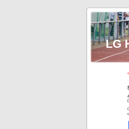
LG 
«
G
u