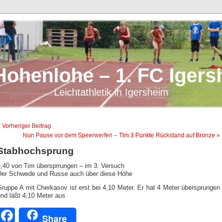
Hohenlohe – 1. FC Igers
Leichtathletik in Igersheim
 Vorheriger Beitrag
Nun Pause vor dem Speerwerfen – Tim 3 Punkte Rückstand auf Bronze »
Stabhochsprung
4,40 von Tim übersprrungen – im 3. Versuch
Der Schwede und Russe auch über diese Höhe
ruppe A mit Cherkasov ist erst bei 4,10 Meter. Er hat 4 Meter übersprungen
nd läßt 4,10 Meter aus
Facebook
Share