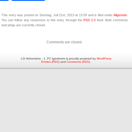
This entry was posted on Sonntag, Juli 21st, 2013 at 13:59 and is filed under
Allgemein
.
You can follow any responses to this entry through the
RSS 2.0
feed. Both comments
and pings are currently closed.
Comments are closed.
LG Hohenlohe - 1. FC Igersheim is proudly powered by
WordPress
Entries (RSS)
and
Comments (RSS)
.