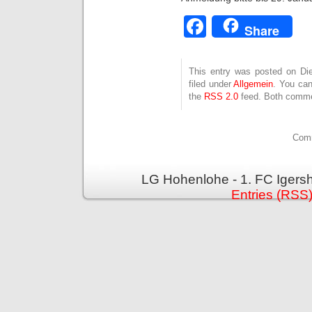
Facebook
Share
This entry was posted on Die
filed under
Allgemein
. You can
the
RSS 2.0
feed. Both commen
Comm
LG Hohenlohe - 1. FC Igers
Entries (RSS