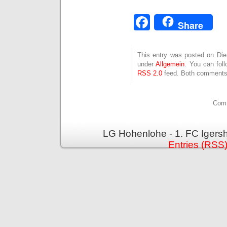
Facebook
Share
This entry was posted on Dien
under
Allgemein
. You can fol
RSS 2.0
feed. Both comments 
Comm
LG Hohenlohe - 1. FC Igers
Entries (RSS