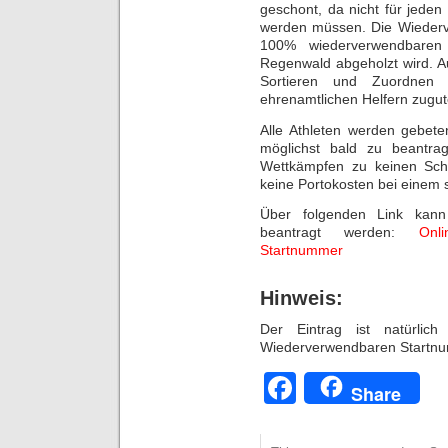
geschont, da nicht für jede
werden müssen. Die Wieder
100% wiederverwendbaren 
Regenwald abgeholzt wird. Au
Sortieren und Zuordnen
ehrenamtlichen Helfern zugu
Alle Athleten werden gebet
möglichst bald zu beantr
Wettkämpfen zu keinen Sch
keine Portokosten bei einem 
Über folgenden Link kann
beantragt werden:
Online
Startnummer
Hinweis:
Der Eintrag ist natürlich
Wiederverwendbaren Startn
Facebook
Share