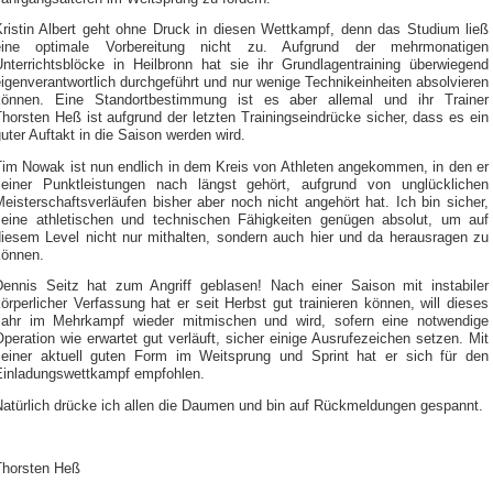
Kristin Albert geht ohne Druck in diesen Wettkampf, denn das Studium ließ
eine optimale Vorbereitung nicht zu. Aufgrund der mehrmonatigen
Unterrichtsblöcke in Heilbronn hat sie ihr Grundlagentraining überwiegend
igenverantwortlich durchgeführt und nur wenige Technikeinheiten absolvieren
können. Eine Standortbestimmung ist es aber allemal und ihr Trainer
horsten Heß ist aufgrund der letzten Trainingseindrücke sicher, dass es ein
uter Auftakt in die Saison werden wird.
Tim Nowak ist nun endlich in dem Kreis von Athleten angekommen, in den er
seiner Punktleistungen nach längst gehört, aufgrund von unglücklichen
eisterschaftsverläufen bisher aber noch nicht angehört hat. Ich bin sicher,
seine athletischen und technischen Fähigkeiten genügen absolut, um auf
diesem Level nicht nur mithalten, sondern auch hier und da herausragen zu
können.
Dennis Seitz hat zum Angriff geblasen! Nach einer Saison mit instabiler
örperlicher Verfassung hat er seit Herbst gut trainieren können, will dieses
Jahr im Mehrkampf wieder mitmischen und wird, sofern eine notwendige
peration wie erwartet gut verläuft, sicher einige Ausrufezeichen setzen. Mit
seiner aktuell guten Form im Weitsprung und Sprint hat er sich für den
Einladungswettkampf empfohlen.
Natürlich drücke ich allen die Daumen und bin auf Rückmeldungen gespannt.
Thorsten Heß