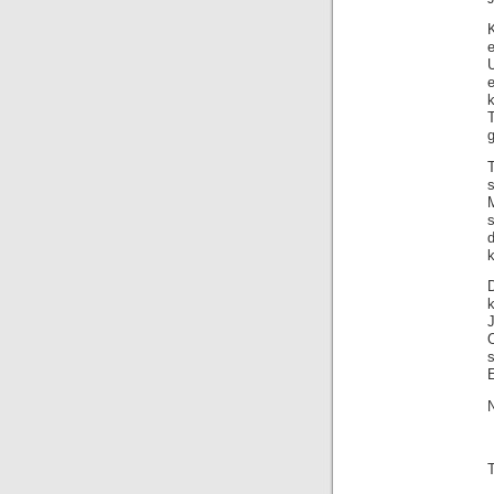
e
T
g
M
k
O