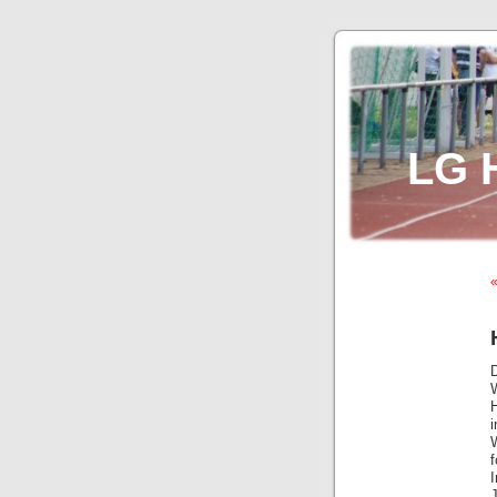
LG 
«
i
J