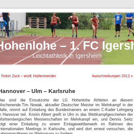
Hohenlohe – 1. FC Igers
Leichtathletik in Igersheim
 Robin Zuck – württ. Hallenmeister
Ausschreibungen 2012 »
Hannover – Ulm – Karlsruhe
Das sind die Einsatzorte der LG Hohenlohe Athleten an diesem
Wochenende.Tim Nowak, aktueller Deutscher Meister im Mehrkampf in der
Halle, nimmt auf Einladung des Bundestrainers an einem C-Kader Lehrgang
n Hannover teil, Kristin Albert greift in Ulm in das Wettkampfgeschehen der
Württembergischen Meisterschaften im Mehrkampf ein, und Dennis Seitz
folgt einer Einladung zu einem Einlagewettberwerb im Rahmen des
Internationalen Meetings in Karlsruhe, und wird dort erneut versuchen, die
ahrgangsälteren im Weitsprung zu fordern.