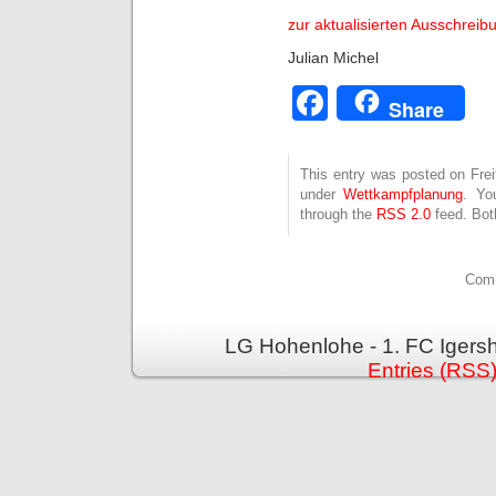
zur aktualisierten Ausschreib
Julian Michel
Facebook
Share
This entry was posted on Freit
under
Wettkampfplanung
. Yo
through the
RSS 2.0
feed. Bot
Comm
LG Hohenlohe - 1. FC Igers
Entries (RSS